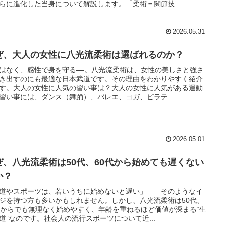
らに進化した当身について解説します。「柔術＝関節技...
2026.05.31
ぜ、大人の女性に八光流柔術は選ばれるのか？
はなく、感性で身を守る––。八光流柔術は、女性の美しさと強さ
き出すのにも最適な日本武道です。その理由をわかりやすく紹介
す。大人の女性に人気の習い事は？大人の女性に人気がある運動
習い事には、ダンス（舞踊）、バレエ、ヨガ、ピラテ...
2026.05.01
ぜ、八光流柔術は50代、60代から始めても遅くない
か？
道やスポーツは、若いうちに始めないと遅い」――そのようなイ
ジを持つ方も多いかもしれません。しかし、八光流柔術は50代、
代からでも無理なく始めやすく、年齢を重ねるほど価値が深まる“生
道”なのです。社会人の流行スポーツについて近...