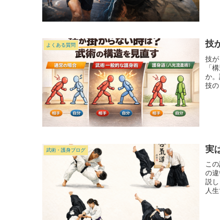
技
よくある質問
技が
「構
か。
技の
実
武術・護身ブログ
この
の違
説し
人生