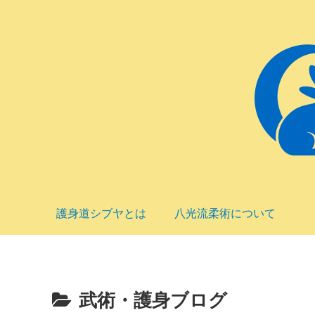
護身道シブヤとは
八光流柔術について
武術・護身ブログ