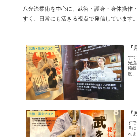
八光流柔術を中心に、武術・護身・身体操作
すく、日常にも活きる視点で発信しています
『
武術・護身ブログ
すで
光流
掲載
度、
『
武術・護身ブログ
すで
号に
れま