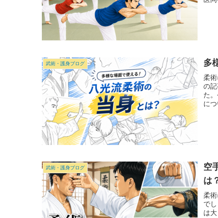
多
武術・護身ブログ
柔術
の記
た。
につ
空
武術・護身ブログ
は
柔術
でし
は大