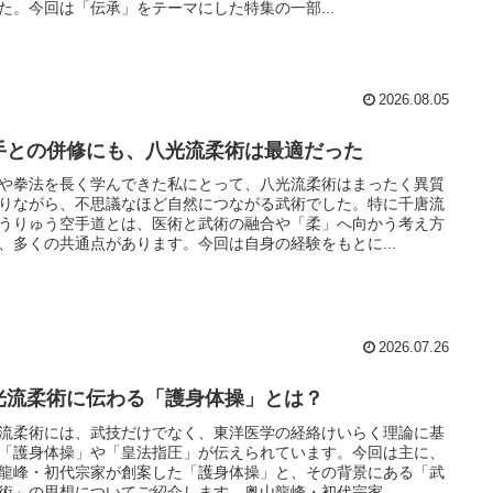
た。今回は「伝承」をテーマにした特集の一部...
2026.08.05
手との併修にも、八光流柔術は最適だった
や拳法を長く学んできた私にとって、八光流柔術はまったく異質
りながら、不思議なほど自然につながる武術でした。特に千唐流
うりゅう空手道とは、医術と武術の融合や「柔」へ向かう考え方
、多くの共通点があります。今回は自身の経験をもとに...
2026.07.26
光流柔術に伝わる「護身体操」とは？
流柔術には、武技だけでなく、東洋医学の経絡けいらく理論に基
「護身体操」や「皇法指圧」が伝えられています。今回は主に、
龍峰・初代宗家が創案した「護身体操」と、その背景にある「武
術」の思想についてご紹介します。奥山龍峰・初代宗家...