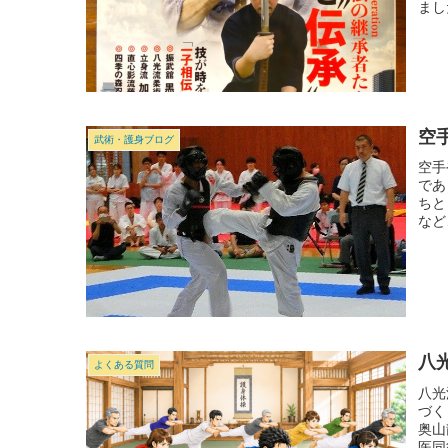
まし
空
武術・護身ブログ
空手
であ
ちと
など
八
よくある質問
八光
づく
奥山
医同