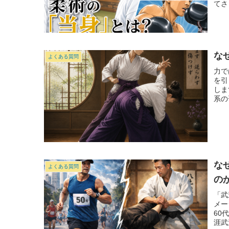
てさ
な
よくある質問
力で
を引
しま
系の
な
よくある質問
の
「武
メー
60
涯武