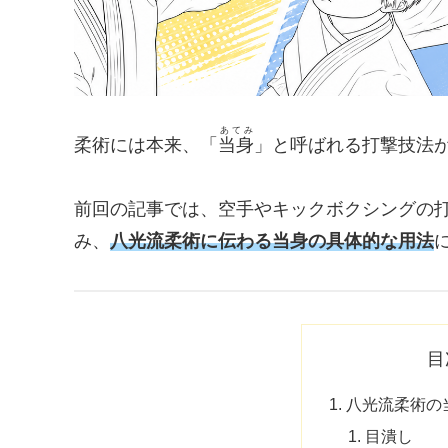
あてみ
柔術には本来、「
当身
」と呼ばれる打撃技法
前回の記事では、空手やキックボクシングの
み、
八光流柔術に伝わる当身の具体的な用法
目
八光流柔術の
目潰し